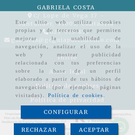
GABRIELA COSTA
C/ Lope de Vega 17 -
Este sitio web utiliza cookies
Santander,
39003,
Cantabria
propias y de terceros que permiten
629 973 855
mejorar la usabilidad de
gabr
gabriela
gcguiapatrimonio.com
navegación, analizar el uso de la
web y mostrar publicidad
Inicio
relacionada con tus preferencias
sobre la base de un perfil
Aviso legal
elaborado a partir de tus hábitos de
Política de cookies
navegación (por ejemplo, páginas
visitadas).
Política de cookies
.
Política de privacidad
CONFIGURAR
RECHAZAR
ACEPTAR