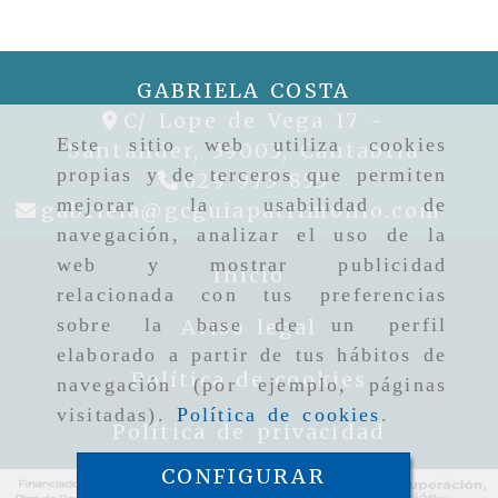
GABRIELA COSTA
C/ Lope de Vega 17 -
Este sitio web utiliza cookies
Santander,
39003,
Cantabria
propias y de terceros que permiten
629 973 855
mejorar la usabilidad de
gabr
gabriela
gcguiapatrimonio.com
navegación, analizar el uso de la
web y mostrar publicidad
Inicio
relacionada con tus preferencias
sobre la base de un perfil
Aviso legal
elaborado a partir de tus hábitos de
Política de cookies
navegación (por ejemplo, páginas
visitadas).
Política de cookies
.
Política de privacidad
CONFIGURAR