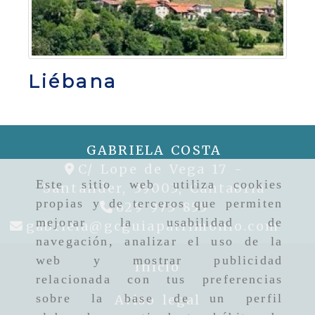
Liébana
GABRIELA COSTA
C/ Lope de Vega 17 -
Este sitio web utiliza cookies
Santander,
39003,
Cantabria
propias y de terceros que permiten
629 973 855
mejorar la usabilidad de
gabr
gabriela
gcguiapatrimonio.com
navegación, analizar el uso de la
web y mostrar publicidad
Inicio
relacionada con tus preferencias
sobre la base de un perfil
Aviso legal