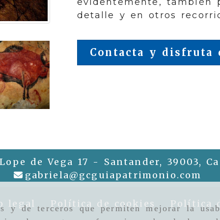
evidentemente, también 
detalle y en otros recorri
Contacta y disfruta 
nte
 Lope de Vega 17 -
Santander,
39003,
Ca
gab
gabriela
gcguiapatrimonio.com
o legal
Política de cookies
Política 
as y de terceros que permiten mejorar la usab