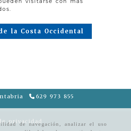
pueden visitarse con más
dos.
de la Costa Occidental
ntabria
629 973 855
riela
gcguiapatrimonio.com
de privacidad
ilidad de navegación, analizar el uso