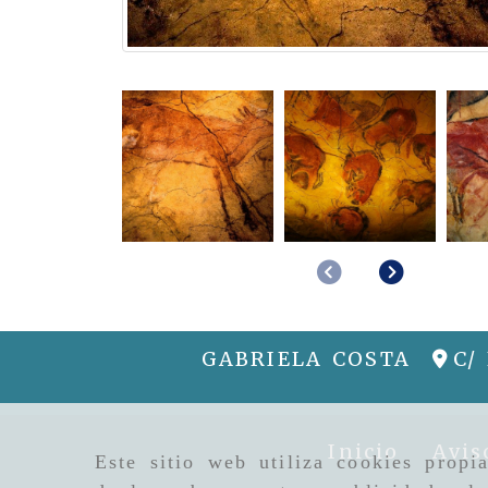
Anterior
Siguie
GABRIELA COSTA
C/
Inicio
Avis
Este sitio web utiliza cookies propi