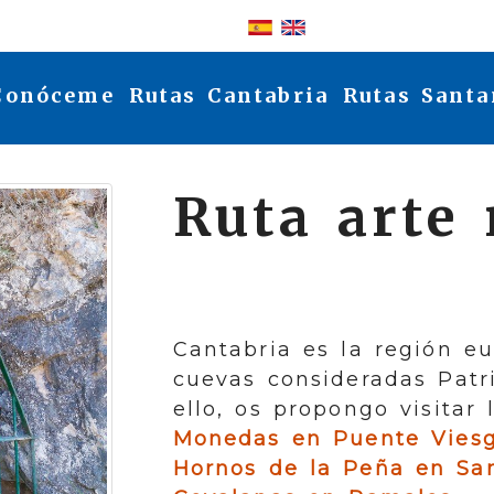
Identifícate
Conóceme
Rutas Cantabria
Rutas Santa
Ruta arte 
Cantabria es la región 
cuevas consideradas Pat
ello, os propongo visitar
Monedas en Puente Viesg
Hornos de la Peña en San