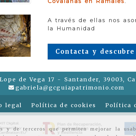
Covalanas en Ramales
.
A través de ellas nos as
la Humanidad
Contacta y descubre
 Lope de Vega 17 -
Santander,
39003,
Ca
gab
gabriela
gcguiapatrimonio.com
o legal
Política de cookies
Política 
as y de terceros que permiten mejorar la usab