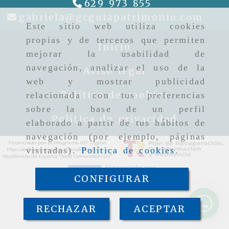
629 973 855
gabr
gabriela
gcguiapatrimonio.com
Este sitio web utiliza cookies
propias y de terceros que permiten
Inicio
mejorar la usabilidad de
navegación, analizar el uso de la
Aviso legal
web y mostrar publicidad
Política de cookies
relacionada con tus preferencias
sobre la base de un perfil
Política de privacidad
elaborado a partir de tus hábitos de
navegación (por ejemplo, páginas
visitadas).
Política de cookies
.
CONFIGURAR
RECHAZAR
ACEPTAR