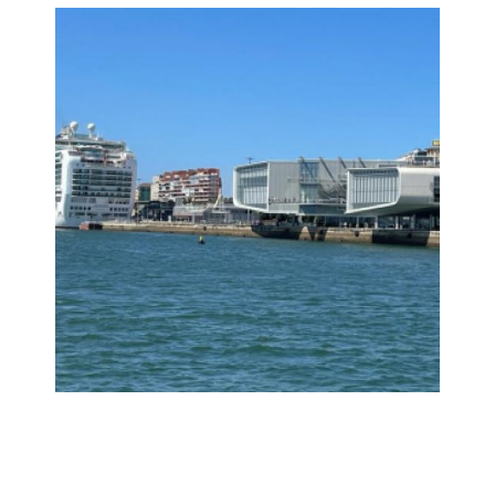
Desde la
playa del
Ampliar
Sardinero
Centro Botín
desde la
Ampliar
bahía de