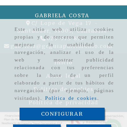
Santader
GABRIELA COSTA
C/ Lope de Vega 17 -
Este sitio web utiliza cookies
Santander,
39003,
Cantabria
propias y de terceros que permiten
629 973 855
mejorar la usabilidad de
gabr
gabriela
gcguiapatrimonio.com
navegación, analizar el uso de la
web y mostrar publicidad
Inicio
relacionada con tus preferencias
sobre la base de un perfil
Aviso legal
elaborado a partir de tus hábitos de
Política de cookies
navegación (por ejemplo, páginas
visitadas).
Política de cookies
.
Política de privacidad
CONFIGURAR