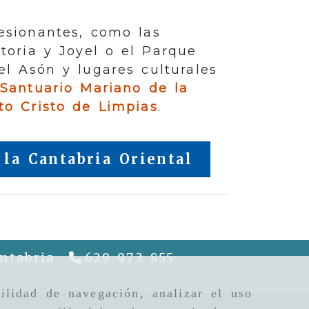
esionantes, como las
toria y Joyel o el Parque
el Asón y lugares culturales
Santuario Mariano de la
to Cristo de Limpias
.
 la Cantabria Oriental
ntabria
629 973 855
riela
gcguiapatrimonio.com
ilidad de navegación, analizar el uso