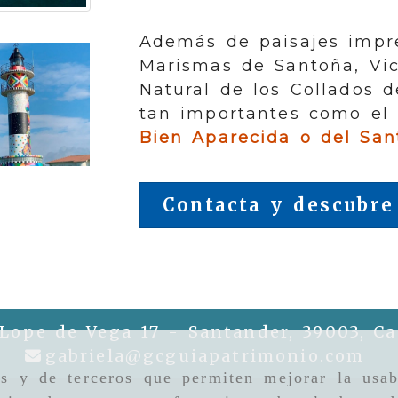
Además de paisajes impr
Marismas de Santoña, Vic
Natural de los Collados d
tan importantes como el
Bien Aparecida o del San
Contacta y descubre
 Lope de Vega 17 -
Santander,
39003,
Ca
gab
gabriela
gcguiapatrimonio.com
as y de terceros que permiten mejorar la usab