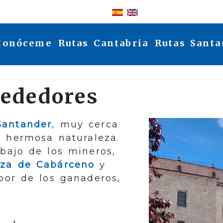
Identifícate
Conóceme
Rutas Cantabria
Rutas Santa
rededores
Santander
, muy cerca
 hermosa naturaleza.
abajo de los mineros,
eza de Cabárceno
y
abor de los ganaderos,