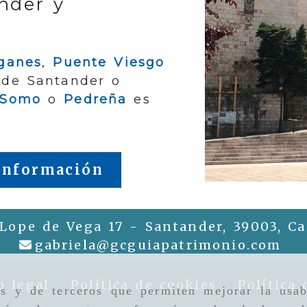
nder y
rganes
,
Puente Viesgo
 de Santander o
Somo
o
Pedreña
es
 información
 Lope de Vega 17 -
Santander,
39003,
Ca
gab
gabriela
gcguiapatrimonio.com
o legal
Política de cookies
Política 
as y de terceros que permiten mejorar la usab