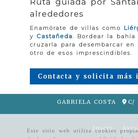
Ruta guiada por Santa
alrededores
Enamórate de villas como
Lié
y
Castañeda
. Bordear la bahía
cruzarla para desembarcar en
otro de esos imprescindibles.
Contacta y solicita más
GABRIELA COSTA
C/
Inicio
Avis
Este sitio web utiliza cookies propi