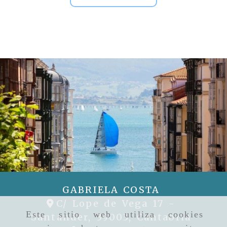
Anterior
S
GABRIELA COSTA
C/ Lope de Vega 17 -
Este sitio web utiliza cookies
Santander,
39003,
Cantabria